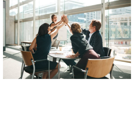
LIÊN HỆ
C37 Bắc Hà, 17 Tố Hữu, Trung Văn, Nam Từ Liêm,
Hà Nội
mkt.aulacland@gmail.com