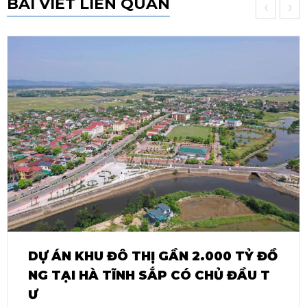
BÀI VIẾT LIÊN QUAN
‹
›
DỰ ÁN KHU ĐÔ THỊ GẦN 2.000 TỶ ĐỒ
NG TẠI HÀ TĨNH SẮP CÓ CHỦ ĐẦU T
Ư