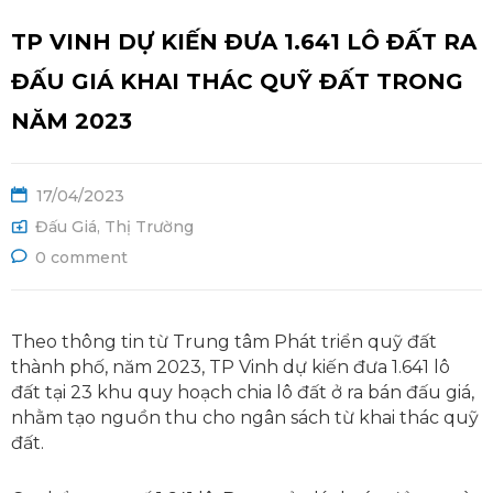
Ệ
TP VINH DỰ KIẾN ĐƯA 1.641 LÔ ĐẤT RA
ĐẤU GIÁ KHAI THÁC QUỸ ĐẤT TRONG
NĂM 2023
17/04/2023
Đấu Giá
,
Thị Trường
0 comment
Theo thông tin từ Trung tâm Phát triển quỹ đất
thành phố, năm 2023, TP Vinh dự kiến đưa 1.641 lô
đất tại 23 khu quy hoạch chia lô đất ở ra bán đấu giá,
nhằm tạo nguồn thu cho ngân sách từ khai thác quỹ
đất.