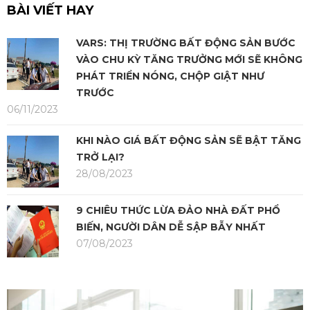
BÀI VIẾT HAY
VARS: THỊ TRƯỜNG BẤT ĐỘNG SẢN BƯỚC
VÀO CHU KỲ TĂNG TRƯỞNG MỚI SẼ KHÔNG
PHÁT TRIỂN NÓNG, CHỘP GIẬT NHƯ
TRƯỚC
06/11/2023
KHI NÀO GIÁ BẤT ĐỘNG SẢN SẼ BẬT TĂNG
TRỞ LẠI?
28/08/2023
9 CHIÊU THỨC LỪA ĐẢO NHÀ ĐẤT PHỔ
BIẾN, NGƯỜI DÂN DỄ SẬP BẪY NHẤT
07/08/2023