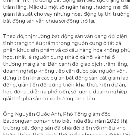
tình hình thị trường bất động sản tiếp tục trạng thái
trầm lắng. Mặc dù một số ngân hàng thương mại đã
giảm lãi suất cho vay nhưng hoạt động tại thị trường
bất động sản vẫn chưa sôi động trở lại.
Theo đó, thị trường bất động sản vẫn đang đối diện
tình trạng thiếu trầm trọng nguồn cung ở tất cả
phân khúc sản phẩm và cơ cấu hàng hóa không phù
hợp, nhất là nguồn cung nhà ở xã hội và nhà ở
thương mại giá rẻ. Bên cạnh đó, giao dịch trầm lắng,
doanh nghiệp không tiếp cận được các nguồn vốn,
dừng triển khai các dự án bất động sản, cắt giảm lao
động, giãn tiến độ, dừng triển khai thực hiện dự án,
hợp đồng…diễn ra phổ biến, số lượng doanh nghiệp
giải thể, phá sản có xu hướng tăng lên.
Ông Nguyễn Quốc Anh, Phó Tổng giám đốc
Batdongsan.com.vn cho biết, nửa đầu năm 2023 thị
trường bất động sản đã phải đối diện với nhiều khó
khăn, thách thức chưa thể khắc phục ngay được. Dù