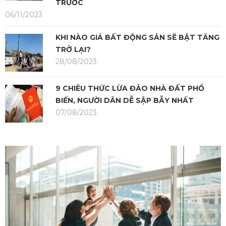
TRƯỚC
06/11/2023
KHI NÀO GIÁ BẤT ĐỘNG SẢN SẼ BẬT TĂNG
TRỞ LẠI?
28/08/2023
9 CHIÊU THỨC LỪA ĐẢO NHÀ ĐẤT PHỔ
BIẾN, NGƯỜI DÂN DỄ SẬP BẪY NHẤT
07/08/2023