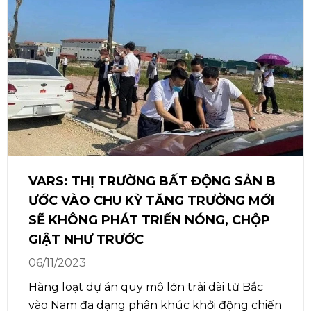
VARS: THỊ TRƯỜNG BẤT ĐỘNG SẢN B
ƯỚC VÀO CHU KỲ TĂNG TRƯỞNG MỚI
SẼ KHÔNG PHÁT TRIỂN NÓNG, CHỘP
GIẬT NHƯ TRƯỚC
06/11/2023
Hàng loạt dự án quy mô lớn trải dài từ Bắc
vào Nam đa dạng phân khúc khởi động chiến