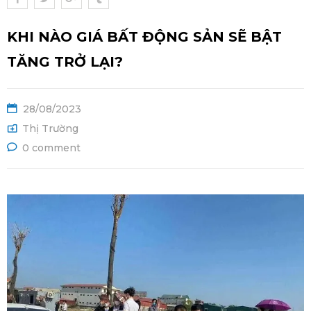
Ệ
KHI NÀO GIÁ BẤT ĐỘNG SẢN SẼ BẬT
TĂNG TRỞ LẠI?
28/08/2023
Thị Trường
0 comment