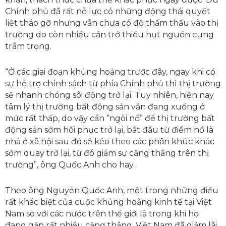
Chính phủ đã rất nỗ lực có những động thái quyết
liệt tháo gỡ nhưng vẫn chưa có độ thẩm thấu vào thị
trường do còn nhiều cản trở thiếu hụt nguồn cung
trầm trọng.
“Ở các giai đoạn khủng hoảng trước đây, ngay khi có
sự hỗ trợ chính sách từ phía Chính phủ thì thị trường
sẽ nhanh chóng sôi động trở lại. Tuy nhiên, hiện nay
tâm lý thị trường bất động sản vẫn đang xuống ở
mức rất thấp, do vậy cần “ngòi nổ” để thị trường bất
động sản sớm hồi phục trở lại, bắt đầu từ điểm nổ là
nhà ở xã hội sau đó sẽ kéo theo các phân khúc khác
sớm quay trở lại, từ đó giảm sự căng thẳng trên thị
trường”, ông Quốc Anh cho hay.
Theo ông Nguyễn Quốc Anh, một trong những điều
rất khác biệt của cuộc khủng hoảng kinh tế tại Việt
Nam so với các nước trên thế giới là trong khi họ
đang gặp rất nhiều căng thẳng, Việt Nam đã giảm lãi