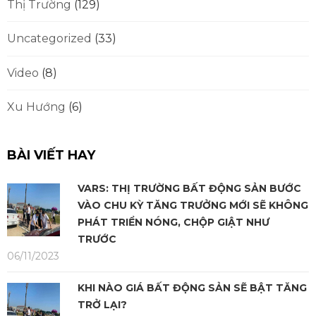
Thị Trường
(129)
Uncategorized
(33)
Video
(8)
Xu Hướng
(6)
BÀI VIẾT HAY
VARS: THỊ TRƯỜNG BẤT ĐỘNG SẢN BƯỚC
VÀO CHU KỲ TĂNG TRƯỞNG MỚI SẼ KHÔNG
PHÁT TRIỂN NÓNG, CHỘP GIẬT NHƯ
TRƯỚC
06/11/2023
KHI NÀO GIÁ BẤT ĐỘNG SẢN SẼ BẬT TĂNG
TRỞ LẠI?