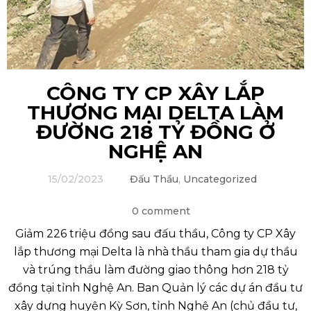
Ệ
CÔNG TY CP XÂY LẮP
THƯƠNG MẠI DELTA LÀM
ĐƯỜNG 218 TỶ ĐỒNG Ở
NGHỆ AN
15/02/2023
Đấu Thầu
,
Uncategorized
0 comment
Giảm 226 triệu đồng sau đấu thầu, Công ty CP Xây
lắp thương mại Delta là nhà thầu tham gia dự thầu
và trúng thầu làm đường giao thông hơn 218 tỷ
đồng tại tỉnh Nghệ An. Ban Quản lý các dự án đầu tư
xây dựng huyện Kỳ Sơn, tỉnh Nghệ An (chủ đầu tư,