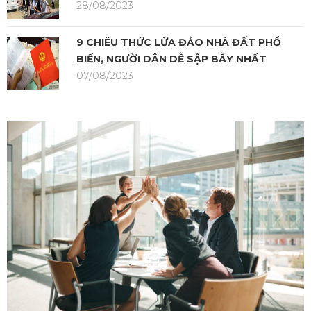
28/08/2023
9 CHIÊU THỨC LỪA ĐẢO NHÀ ĐẤT PHỔ
BIẾN, NGƯỜI DÂN DỄ SẬP BẪY NHẤT
07/08/2023