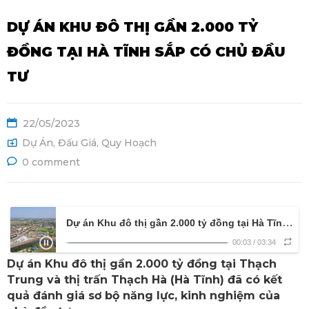
Ệ
DỰ ÁN KHU ĐÔ THỊ GẦN 2.000 TỶ
ĐỒNG TẠI HÀ TĨNH SẮP CÓ CHỦ ĐẦU
TƯ
22/05/2023
Dự Án
,
Đấu Giá
,
Quy Hoạch
0 comment
Dự án Khu đô thị gần 2.000 tỷ đồng tại Hà Tĩnh sắp có chủ đầu tư
00:03
/
03:34
Dự án Khu đô thị gần 2.000 tỷ đồng tại Thạch
Trung và thị trấn Thạch Hà (Hà Tĩnh) đã có kết
quả đánh giá sơ bộ năng lực, kinh nghiệm của