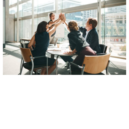
LIÊN HỆ
C37 Bắc Hà, 17 Tố Hữu, Trung Văn, Nam Từ Liêm,
Hà Nội
mkt.aulacland@gmail.com