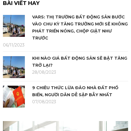
BÀI VIẾT HAY
VARS: THỊ TRƯỜNG BẤT ĐỘNG SẢN BƯỚC
VÀO CHU KỲ TĂNG TRƯỞNG MỚI SẼ KHÔNG
PHÁT TRIỂN NÓNG, CHỘP GIẬT NHƯ
TRƯỚC
06/11/2023
KHI NÀO GIÁ BẤT ĐỘNG SẢN SẼ BẬT TĂNG
TRỞ LẠI?
28/08/2023
9 CHIÊU THỨC LỪA ĐẢO NHÀ ĐẤT PHỔ
BIẾN, NGƯỜI DÂN DỄ SẬP BẪY NHẤT
07/08/2023