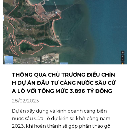
THÔNG QUA CHỦ TRƯƠNG ĐIỀU CHỈN
H DỰ ÁN ĐẦU TƯ CẢNG NƯỚC SÂU CỬ
A LÒ VỚI TỔNG MỨC 3.896 TỶ ĐỒNG
28/02/2023
Dự án xây dựng và kinh doanh cảng biển
nước sâu Cửa Lò dự kiến sẽ khởi công năm
2023, khi hoàn thành sẽ góp phần tháo gỡ