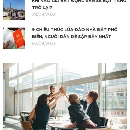
KHI NÀO GIÁ BẤT ĐỘNG SẢN SẼ BẬT TĂNG
TRỞ LẠI?
28/08/2023
9 CHIÊU THỨC LỪA ĐẢO NHÀ ĐẤT PHỔ
BIẾN, NGƯỜI DÂN DỄ SẬP BẪY NHẤT
07/08/2023