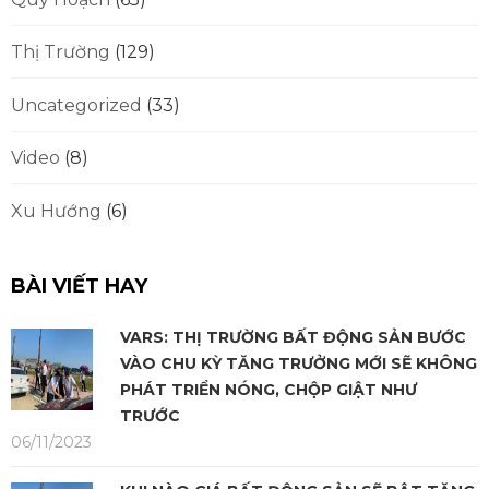
Thị Trường
(129)
Uncategorized
(33)
Video
(8)
Xu Hướng
(6)
BÀI VIẾT HAY
VARS: THỊ TRƯỜNG BẤT ĐỘNG SẢN BƯỚC
VÀO CHU KỲ TĂNG TRƯỞNG MỚI SẼ KHÔNG
PHÁT TRIỂN NÓNG, CHỘP GIẬT NHƯ
TRƯỚC
06/11/2023