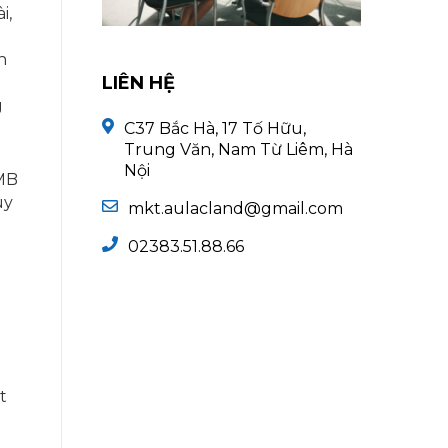
i,
n
LIÊN HỆ
g
C37 Bắc Hà, 17 Tố Hữu,
Trung Văn, Nam Từ Liêm, Hà
Nội
PMB
uy
mkt.aulacland@gmail.com
02383.51.88.66
t