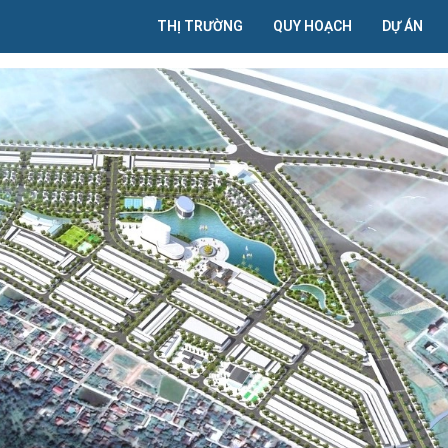
THỊ TRƯỜNG
QUY HOẠCH
DỰ ÁN