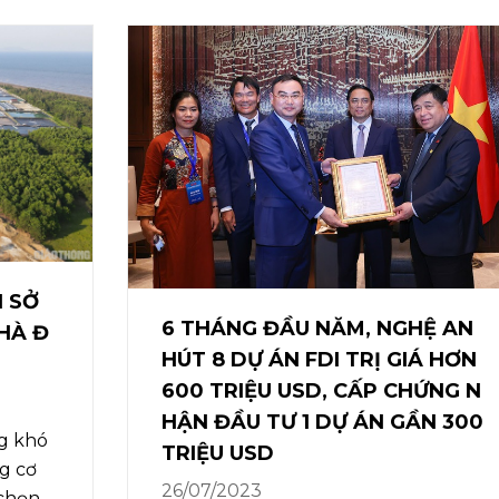
N SỞ
6 THÁNG ĐẦU NĂM, NGHỆ AN
HÀ Đ
HÚT 8 DỰ ÁN FDI TRỊ GIÁ HƠN
600 TRIỆU USD, CẤP CHỨNG N
HẬN ĐẦU TƯ 1 DỰ ÁN GẦN 300
ng khó
TRIỆU USD
g cơ
26/07/2023
 chọn