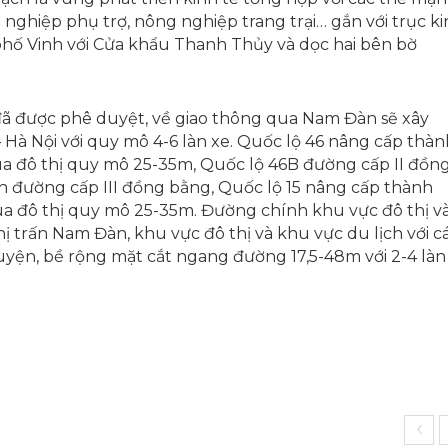
 nghiệp phụ trợ, nông nghiệp trang trại… gắn với trục k
phố Vinh với Cửa khẩu Thanh Thủy và dọc hai bên bờ
 được phê duyệt, về giao thông qua Nam Đàn sẽ xây
Hà Nội với quy mô 4-6 làn xe. Quốc lộ 46 nâng cấp thàn
ua đô thị quy mô 25-35m, Quốc lộ 46B đường cấp II đồn
h đường cấp III đồng bằng, Quốc lộ 15 nâng cấp thành
a đô thị quy mô 25-35m. Đường chính khu vực đô thị v
hị trấn Nam Đàn, khu vực đô thị và khu vực du lịch với c
yện, bề rộng mặt cắt ngang đường 17,5-48m với 2-4 làn
‹