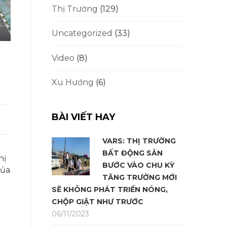
Thị Trường
(129)
Uncategorized
(33)
Video
(8)
Xu Hướng
(6)
BÀI VIẾT HAY
VARS: THỊ TRƯỜNG
BẤT ĐỘNG SẢN
hị
BƯỚC VÀO CHU KỲ
của
TĂNG TRƯỞNG MỚI
SẼ KHÔNG PHÁT TRIỂN NÓNG,
CHỘP GIẬT NHƯ TRƯỚC
06/11/2023