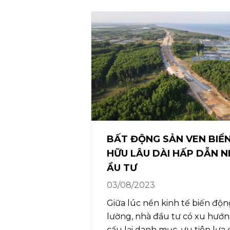
BẤT ĐỘNG SẢN VEN BIỂ
ÔNG VIÊN NG
HỮU LÂU DÀI HẤP DẪN N
 Ở HUYỆN HƯ
ẦU TƯ
03/08/2023
Giữa lúc nền kinh tế biến độ
nh hằng ở xã
lường, nhà đầu tư có xu hướn
ên, Nghệ An
cấu lại danh mục, ưu tiên lựa