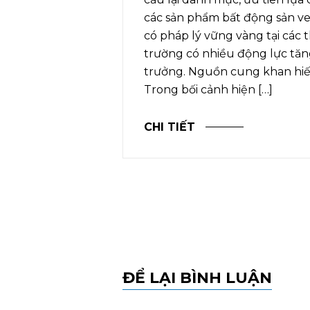
ng vốn đầu tư
các sản phẩm bất động sản ve
c phê duyệt
có pháp lý vững vàng tại các t
. Sáng 6/7, kỳ
trường có nhiều động lực tă
h Nghệ An
trưởng. Nguồn cung khan hi
2021 – 2026
Trong bối cảnh hiện […]
CHI TIẾT
ĐỂ LẠI BÌNH LUẬN