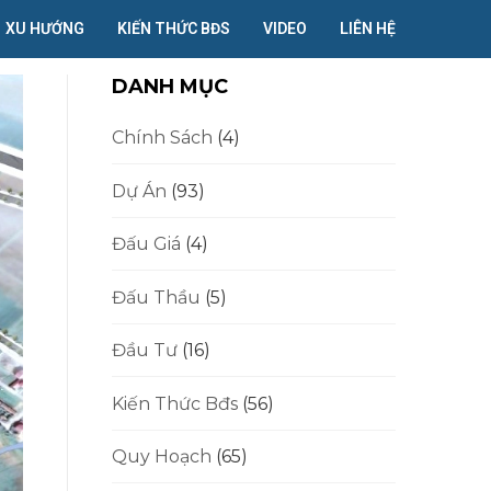
XU HƯỚNG
KIẾN THỨC BĐS
VIDEO
LIÊN HỆ
DANH MỤC
Chính Sách
(4)
Dự Án
(93)
Đấu Giá
(4)
Đấu Thầu
(5)
Đầu Tư
(16)
Kiến Thức Bđs
(56)
Quy Hoạch
(65)