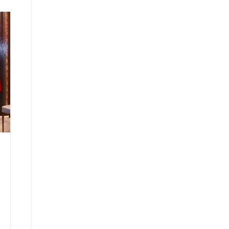
CAO TỐC NGHI SƠN – DIỄN CH
ÂU ĐÃ HOÀN THÀNH 87%, LIỆ
U CÓ KỊP VỀ ĐÍCH 2/9?
18/07/2023
Dự án xây dựng cao tốc Bắc – Nam
đoạn Nghi Sơn – Diễn Châu với tổng
mức đầu tư gần 7.300 tỉ đồng được