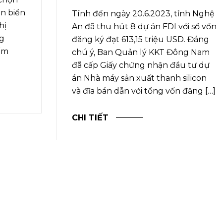
n biển
Tính đến ngày 20.6.2023, tỉnh Nghệ
hị
An đã thu hút 8 dự án FDI với số vốn
ng
đăng ký đạt 613,15 triệu USD. Đáng
ếm
chú ý, Ban Quản lý KKT Đông Nam
đã cấp Giấy chứng nhận đầu tư dự
án Nhà máy sản xuất thanh silicon
và đĩa bán dẫn với tổng vốn đăng […]
CHI TIẾT