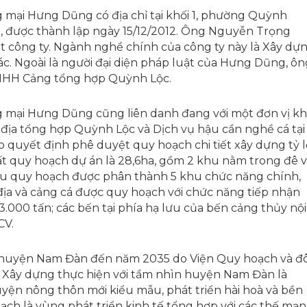
mại Hưng Dũng có địa chỉ tại khối 1, phường Quỳnh
), được thành lập ngày 15/12/2012. Ông Nguyễn Trọng
t công ty. Ngành nghề chính của công ty này là Xây dự
c. Ngoài là người đại diện pháp luật của Hưng Dũng, ôn
TNHH Cảng tổng hợp Quỳnh Lộc.
 mại Hưng Dũng cũng liên danh đang với một đơn vị k
 địa tổng hợp Quỳnh Lộc và Dịch vụ hậu cần nghề cá tại
o quyết định phê duyệt quy hoạch chi tiết xây dựng tỷ l
ất quy hoạch dự án là 28,6ha, gồm 2 khu nằm trong đê v
hu quy hoạch được phân thành 5 khu chức năng chính,
địa và cảng cá được quy hoạch với chức năng tiếp nhận
3.000 tấn; các bến tại phía hạ lưu của bến cảng thủy nội
CV.
 huyện Nam Đàn đến năm 2035 do Viện Quy hoạch và đ
ộ Xây dựng thực hiện với tầm nhìn huyện Nam Đàn là
uyện nông thôn mới kiểu mẫu, phát triển hài hoà và bền
ạch là vùng phát triển kinh tế tổng hợp với các thế mạ