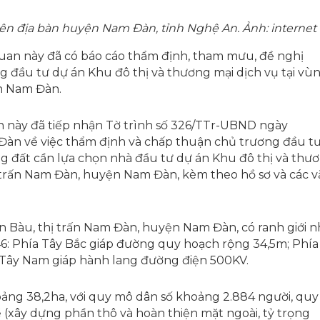
rên địa bàn huyện Nam Đàn, tỉnh Nghệ An. Ảnh: internet
uan này đã có báo cáo thẩm định, tham mưu, đề nghị
 đầu tư dự án Khu đô thị và thương mại dịch vụ tại vù
n Nam Đàn.
 này đã tiếp nhận Tờ trình số 326/TTr-UBND ngày
n về việc thẩm định và chấp thuận chủ trương đầu tư
g đất cần lựa chọn nhà đầu tư dự án Khu đô thị và thư
ị trấn Nam Đàn, huyện Nam Đàn, kèm theo hồ sơ và các 
n Bàu, thị trấn Nam Đàn, huyện Nam Đàn, có ranh giới 
46: Phía Tây Bắc giáp đường quy hoạch rộng 34,5m; Phía
Tây Nam giáp hành lang đường điện 500KV.
ảng 38,2ha, với quy mô dân số khoảng 2.884 người, quy
 (xây dựng phần thô và hoàn thiện mặt ngoài, tỷ trọng