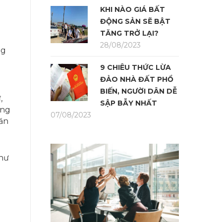
KHI NÀO GIÁ BẤT
ĐỘNG SẢN SẼ BẬT
TĂNG TRỞ LẠI?
28/08/2023
ng
9 CHIÊU THỨC LỪA
ĐẢO NHÀ ĐẤT PHỔ
BIẾN, NGƯỜI DÂN DỄ
,
SẬP BẪY NHẤT
ơng
07/08/2023
văn
như