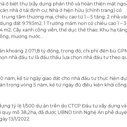
hà ở biệt thự (xây dựng phần thô và hoàn thiện mặt ngoà
 căn nhà ở tái định cư; Nhà ở hiện hữu (chỉnh trang) có
u trung tâm thương mại, chiều cao từ 1 – 5 tầng; 2 nhà vă
sử dụng đất 9.793m2; 1 Trường mầm non có chiều cao 1 – 3
3,4 m2; Cây xanh công viên, thể dục thể thao; Khu hạ tần
thông, mương nước…
án khoảng 2.071,8 tỷ đồng, trong đó, chi phí đền bù G
chọn nhà đầu tư là đấu thầu lựa chọn nhà đầu tư theo q
50 năm, kể từ ngày giao đất cho nhà đầu tư thực hiện dự
 án trong vòng 5 năm, kể từ ngày đủ điều kiện khởi công
 dựng tỷ lệ 1/500 dự án trên do CTCP Đầu tư xây dựng và
ới quy mô 38,2ha, đã được UBND tỉnh Nghệ An phê duyệ
gày 13/1/2022.