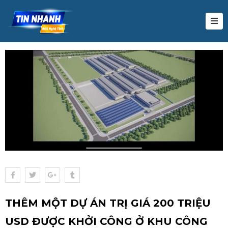
HỊ
RƯỜNG
UY
OẠCH
Ự
N
U
ƯỚNG
IẾN
HỨC
ĐS
THÊM MỘT DỰ ÁN TRỊ GIÁ 200 TRIỆU
IDEO
USD ĐƯỢC KHỞI CÔNG Ở KHU CÔNG
IÊN