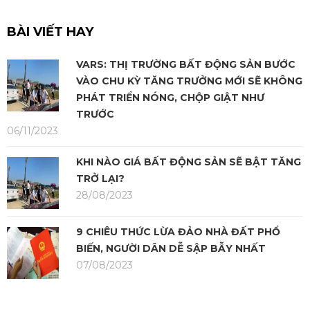
BÀI VIẾT HAY
VARS: THỊ TRƯỜNG BẤT ĐỘNG SẢN BƯỚC
VÀO CHU KỲ TĂNG TRƯỞNG MỚI SẼ KHÔNG
PHÁT TRIỂN NÓNG, CHỘP GIẬT NHƯ
TRƯỚC
06/11/2023
KHI NÀO GIÁ BẤT ĐỘNG SẢN SẼ BẬT TĂNG
TRỞ LẠI?
28/08/2023
9 CHIÊU THỨC LỪA ĐẢO NHÀ ĐẤT PHỔ
BIẾN, NGƯỜI DÂN DỄ SẬP BẪY NHẤT
07/08/2023