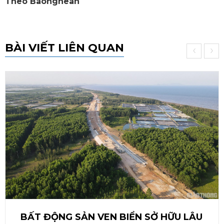
Theo Baonghean
BÀI VIẾT LIÊN QUAN
‹
›
BẤT ĐỘNG SẢN VEN BIỂN SỞ HỮU LÂU