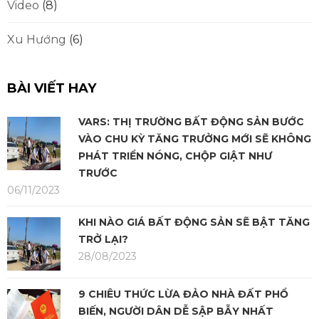
Video
(8)
Xu Hướng
(6)
BÀI VIẾT HAY
VARS: THỊ TRƯỜNG BẤT ĐỘNG SẢN BƯỚC
VÀO CHU KỲ TĂNG TRƯỞNG MỚI SẼ KHÔNG
PHÁT TRIỂN NÓNG, CHỘP GIẬT NHƯ
TRƯỚC
06/11/2023
KHI NÀO GIÁ BẤT ĐỘNG SẢN SẼ BẬT TĂNG
TRỞ LẠI?
28/08/2023
9 CHIÊU THỨC LỪA ĐẢO NHÀ ĐẤT PHỔ
BIẾN, NGƯỜI DÂN DỄ SẬP BẪY NHẤT