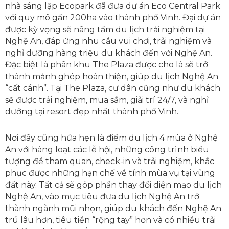
nhà sáng lập Ecopark đã đưa dự án Eco Central Park
với quy mô gần 200ha vào thành phố Vinh. Đại dự án
được kỳ vọng sẽ nâng tầm du lịch trải nghiệm tại
Nghệ An, đáp ứng nhu cầu vui chơi, trải nghiệm và
nghỉ dưỡng hàng triệu du khách đến với Nghệ An.
Đặc biệt là phân khu The Plaza được cho là sẽ trở
thành mảnh ghép hoàn thiện, giúp du lịch Nghệ An
“cất cánh”. Tại The Plaza, cư dân cũng như du khách
sẽ được trải nghiệm, mua sắm, giải trí 24/7, và nghỉ
dưỡng tại resort đẹp nhất thành phố Vinh.
Nơi đây cũng hứa hẹn là điểm du lịch 4 mùa ở Nghệ
An với hàng loạt các lễ hội, những công trình biểu
tượng để tham quan, check-in và trải nghiệm, khắc
phục được những hạn chế về tính mùa vụ tại vùng
đất này. Tất cả sẽ góp phần thay đổi diện mạo du lịch
Nghệ An, vào mục tiêu đưa du lịch Nghệ An trở
thành ngành mũi nhọn, giúp du khách đến Nghệ An
trú lâu hơn, tiêu tiền “rộng tay” hơn và có nhiều trải