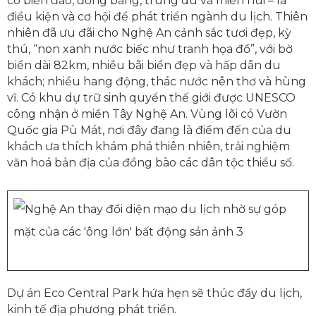
có biển đảo, đồng bằng, trung du và miền núi – là
điều kiện và cơ hội để phát triển ngành du lịch. Thiên
nhiên đã ưu đãi cho Nghệ An cảnh sắc tươi đẹp, kỳ
thú, “non xanh nước biếc như tranh họa đồ”, với bờ
biển dài 82km, nhiều bãi biển đẹp và hấp dẫn du
khách; nhiều hang động, thác nước nên thơ và hùng
vĩ. Có khu dự trữ sinh quyển thế giới được UNESCO
công nhận ở miền Tây Nghệ An. Vùng lõi có Vườn
Quốc gia Pù Mát, nơi đây đang là điểm đến của du
khách ưa thích khám phá thiên nhiên, trải nghiệm
văn hoá bản địa của đồng bào các dân tộc thiểu số.
Dự án Eco Central Park hứa hẹn sẽ thúc đẩy du lịch,
kinh tế địa phương phát triển.