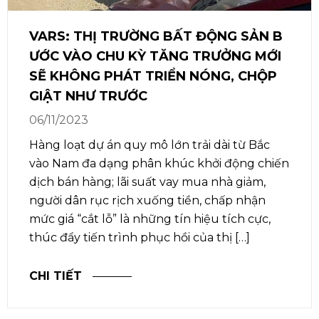
VARS: THỊ TRƯỜNG BẤT ĐỘNG SẢN B
ƯỚC VÀO CHU KỲ TĂNG TRƯỞNG MỚI
SẼ KHÔNG PHÁT TRIỂN NÓNG, CHỘP
GIẬT NHƯ TRƯỚC
06/11/2023
Hàng loạt dự án quy mô lớn trải dài từ Bắc
vào Nam đa dạng phân khúc khởi động chiến
dịch bán hàng; lãi suất vay mua nhà giảm,
người dân rục rịch xuống tiền, chấp nhận
mức giá “cắt lỗ” là những tín hiệu tích cực,
thúc đẩy tiến trình phục hồi của thị […]
CHI TIẾT