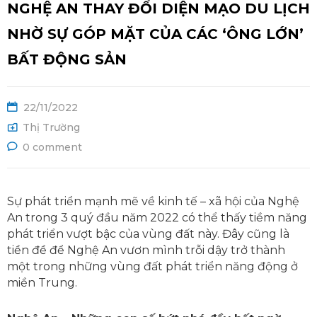
NGHỆ AN THAY ĐỔI DIỆN MẠO DU LỊCH
Ệ
NHỜ SỰ GÓP MẶT CỦA CÁC ‘ÔNG LỚN’
BẤT ĐỘNG SẢN
22/11/2022
Thị Trường
0 comment
Sự phát triển mạnh mẽ về kinh tế – xã hội của Nghệ
An trong 3 quý đầu năm 2022 có thể thấy tiềm năng
phát triển vượt bậc của vùng đất này. Đây cũng là
tiền đề để Nghệ An vươn mình trỗi dậy trở thành
một trong những vùng đất phát triển năng động ở
miền Trung.