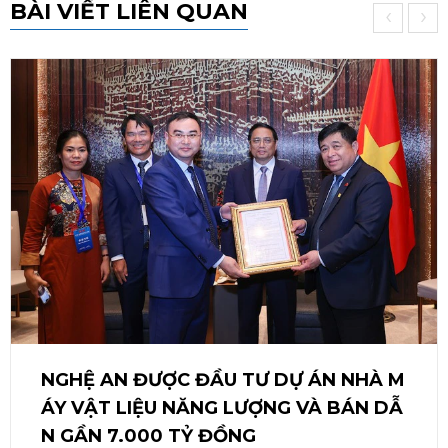
BÀI VIẾT LIÊN QUAN
‹
›
NGHỆ AN ĐƯỢC ĐẦU TƯ DỰ ÁN NHÀ M
ÁY VẬT LIỆU NĂNG LƯỢNG VÀ BÁN DẪ
N GẦN 7.000 TỶ ĐỒNG