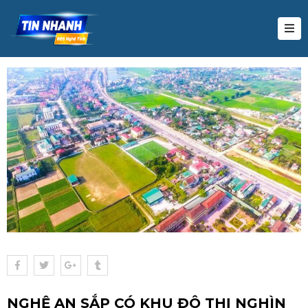
HỊ
RƯỜNG
UY
OẠCH
Ự
N
U
ƯỚNG
IẾN
HỨC
ĐS
IDEO
NGHỆ AN SẮP CÓ KHU ĐÔ THỊ NGHÌN
IÊN