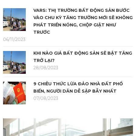
VARS: THỊ TRƯỜNG BẤT ĐỘNG SẢN BƯỚC
VÀO CHU KỲ TĂNG TRƯỞNG MỚI SẼ KHÔNG
PHÁT TRIỂN NÓNG, CHỘP GIẬT NHƯ
TRƯỚC
06/11/2023
KHI NÀO GIÁ BẤT ĐỘNG SẢN SẼ BẬT TĂNG
TRỞ LẠI?
28/08/2023
9 CHIÊU THỨC LỪA ĐẢO NHÀ ĐẤT PHỔ
BIẾN, NGƯỜI DÂN DỄ SẬP BẪY NHẤT
07/08/2023