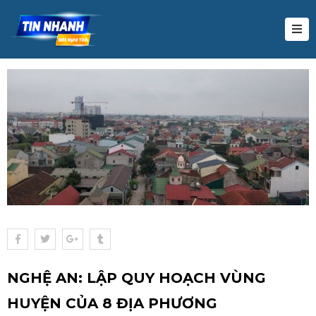
HỊ
RƯỜNG
UY
OẠCH
Ự
N
U
ƯỚNG
IẾN
HỨC
ĐS
NGHỆ AN: LẬP QUY HOẠCH VÙNG
IDEO
HUYỆN CỦA 8 ĐỊA PHƯƠNG
IÊN