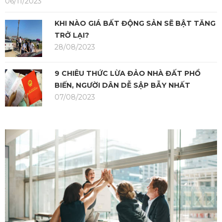
06/11/2023
KHI NÀO GIÁ BẤT ĐỘNG SẢN SẼ BẬT TĂNG
TRỞ LẠI?
28/08/2023
9 CHIÊU THỨC LỪA ĐẢO NHÀ ĐẤT PHỔ
BIẾN, NGƯỜI DÂN DỄ SẬP BẪY NHẤT
07/08/2023