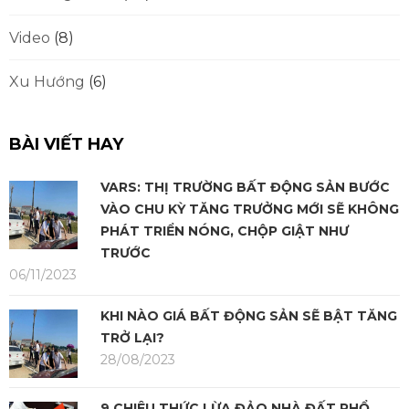
Video
(8)
Xu Hướng
(6)
BÀI VIẾT HAY
VARS: THỊ TRƯỜNG BẤT ĐỘNG SẢN BƯỚC
VÀO CHU KỲ TĂNG TRƯỞNG MỚI SẼ KHÔNG
PHÁT TRIỂN NÓNG, CHỘP GIẬT NHƯ
TRƯỚC
06/11/2023
KHI NÀO GIÁ BẤT ĐỘNG SẢN SẼ BẬT TĂNG
TRỞ LẠI?
28/08/2023
9 CHIÊU THỨC LỪA ĐẢO NHÀ ĐẤT PHỔ