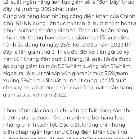
Lãi suất ngân hầng liên tục giảm sẽ là “đòn bẩy” thúc
đẩy thị trường BĐS phát triển.
Cùng với hàng loạt những công điện khẩn của Chính
phủ, NHNN cũng liên tục hạ trần lãi suất nhằm hỗ trợ
phục hồi tăng trưởng kinh tế. Theo đó, Ngân hàng
nhà nước thông báo tiếp tục giảm loạt lãi suất điều
hành áp dụng từ ngày 25/5. Kể từ đầu năm 2023 thì
đây là lần giảm thứ 3. Theo đó, đối với tiền gửi có kỳ
hạn từ 1 tháng đến dưới 6 tháng, lãi suất tối đa được
áp dụng giảm từ mức 5,5%/năm xuống còn 5%/năm.
Ngoài ra, lãi suất tái cấp vốn giảm từ mức 5,5%/năm
xuống 5%/năm. Lãi suất hạ nhiệt cũng kéo lãi suất
cho vay mua bất động sản của hàng loạt ngân hàng
giảm sâu so với năm 2022.
Theo đánh giá của giới chuyên gia bất động sản, thị
trường đang được hỗ trợ mạnh mẽ bởi hàng loạt
những chính sách tốt. Đặc biệt, không chỉ những
biện pháp ngắn hạn như Công điện khẩn của Thủ