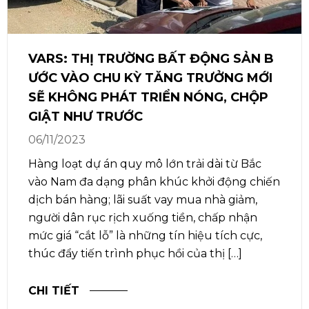
VARS: THỊ TRƯỜNG BẤT ĐỘNG SẢN B
ƯỚC VÀO CHU KỲ TĂNG TRƯỞNG MỚI
SẼ KHÔNG PHÁT TRIỂN NÓNG, CHỘP
GIẬT NHƯ TRƯỚC
06/11/2023
Hàng loạt dự án quy mô lớn trải dài từ Bắc
vào Nam đa dạng phân khúc khởi động chiến
dịch bán hàng; lãi suất vay mua nhà giảm,
người dân rục rịch xuống tiền, chấp nhận
mức giá “cắt lỗ” là những tín hiệu tích cực,
thúc đẩy tiến trình phục hồi của thị […]
CHI TIẾT