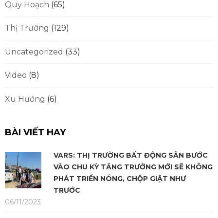
Quy Hoạch
(65)
Thị Trường
(129)
Uncategorized
(33)
Video
(8)
Xu Hướng
(6)
BÀI VIẾT HAY
VARS: THỊ TRƯỜNG BẤT ĐỘNG SẢN BƯỚC
VÀO CHU KỲ TĂNG TRƯỞNG MỚI SẼ KHÔNG
PHÁT TRIỂN NÓNG, CHỘP GIẬT NHƯ
TRƯỚC
06/11/2023