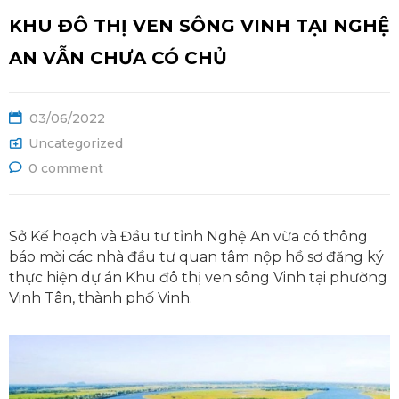
Ệ
KHU ĐÔ THỊ VEN SÔNG VINH TẠI NGHỆ
AN VẪN CHƯA CÓ CHỦ
03/06/2022
Uncategorized
0 comment
Sở Kế hoạch và Đầu tư tỉnh Nghệ An vừa có thông
báo mời các nhà đầu tư quan tâm nộp hồ sơ đăng ký
thực hiện dự án Khu đô thị ven sông Vinh tại phường
Vinh Tân, thành phố Vinh.