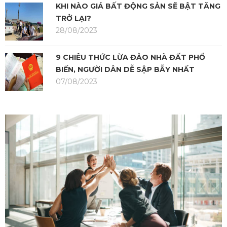
KHI NÀO GIÁ BẤT ĐỘNG SẢN SẼ BẬT TĂNG
TRỞ LẠI?
28/08/2023
9 CHIÊU THỨC LỪA ĐẢO NHÀ ĐẤT PHỔ
BIẾN, NGƯỜI DÂN DỄ SẬP BẪY NHẤT
07/08/2023