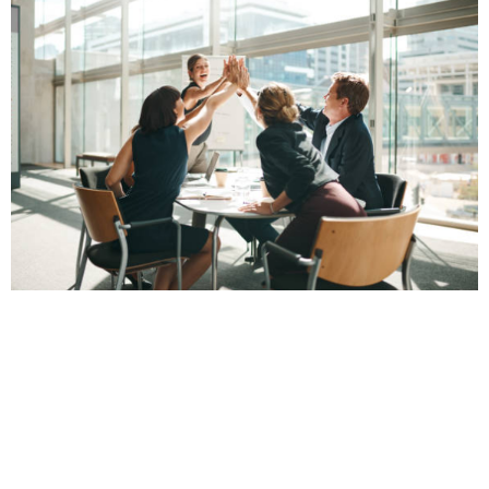
LIÊN HỆ
C37 Bắc Hà, 17 Tố Hữu, Trung Văn, Nam Từ Liêm,
Hà Nội
mkt.aulacland@gmail.com