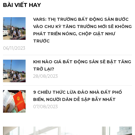
BÀI VIẾT HAY
VARS: THỊ TRƯỜNG BẤT ĐỘNG SẢN BƯỚC
VÀO CHU KỲ TĂNG TRƯỞNG MỚI SẼ KHÔNG
PHÁT TRIỂN NÓNG, CHỘP GIẬT NHƯ
TRƯỚC
06/11/2023
KHI NÀO GIÁ BẤT ĐỘNG SẢN SẼ BẬT TĂNG
TRỞ LẠI?
28/08/2023
9 CHIÊU THỨC LỪA ĐẢO NHÀ ĐẤT PHỔ
BIẾN, NGƯỜI DÂN DỄ SẬP BẪY NHẤT
07/08/2023