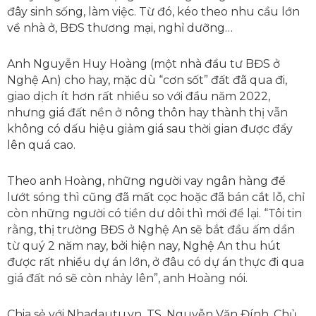
đây sinh sống, làm việc. Từ đó, kéo theo nhu cầu lớn
về nhà ở, BĐS thương mại, nghỉ dưỡng…
Anh Nguyễn Huy Hoàng (một nhà đầu tư BĐS ở
Nghệ An) cho hay, mặc dù “cơn sốt” đất đã qua đi,
giao dịch ít hơn rất nhiều so với đầu năm 2022,
nhưng giá đất nền ở nông thôn hay thành thị vẫn
không có dấu hiệu giảm giá sau thời gian được đẩy
lên quá cao.
Theo anh Hoàng, những người vay ngân hàng để
lướt sóng thì cũng đã mất cọc hoặc đã bán cắt lỗ, chỉ
còn những người có tiền dư dôi thì mới để lại. “Tôi tin
rằng, thị trường BĐS ở Nghệ An sẽ bắt đầu ấm dần
từ quý 2 năm nay, bởi hiện nay, Nghệ An thu hút
được rất nhiều dự án lớn, ở đâu có dự án thực đi qua
giá đất nó sẽ còn nhảy lên”, anh Hoàng nói.
Chia sẻ với Nhadautu.vn, TS. Nguyễn Văn Đính, Chủ