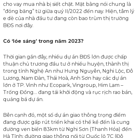
cho vay mua nhà bị siết chặt. Mặt bằng nói chung là
“đóng băng” từ giữa quý II/2022 đến nay. Hiện, tâm lý
e dè của nhà đầu tư đang còn bao trùm thị trường
BĐS nơi đây.
Có ‘lóe sáng’ trong năm 2023?
Thời gian gần đây, nhiều dự án BĐS lớn được chấp
thuận chủ trương đầu tư ở nhiều huyện, thành thị
trong tỉnh Nghệ An như Hưng Nguyên, Nghi Lộc, Đô
Lương, Nam Đàn, Thái Hoà, Anh Sơn hay các dự án
lớn ở TP. Vinh như Ecopark, Vingroup, Him Lam –
Trống Đồng… đang tái khởi động và rục rịch rao bán,
quảng bá dự án.
Bên cạnh đó, một số dự án giao thông trọng điểm
đang được gấp rút triển khai có thể kể đến là cung
đường ven biển 83km từ Nghi Sơn (Thanh Hóa) đến
Hà Tĩnh; đường giao thông nối từ Quốc lộ 7C (Đô