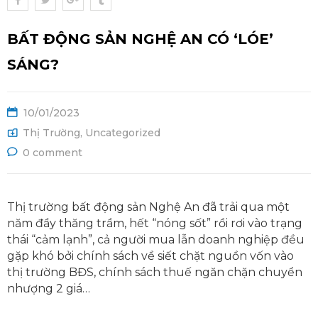
Ệ
BẤT ĐỘNG SẢN NGHỆ AN CÓ ‘LÓE’
SÁNG?
10/01/2023
Thị Trường
,
Uncategorized
0 comment
Thị trường bất động sản Nghệ An đã trải qua một
năm đầy thăng trầm, hết “nóng sốt” rồi rơi vào trạng
thái “cảm lạnh”, cả người mua lẫn doanh nghiệp đều
gặp khó bởi chính sách về siết chặt nguồn vốn vào
thị trường BĐS, chính sách thuế ngăn chặn chuyển
nhượng 2 giá…