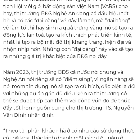
tịch Hội Môi giới bất động sản Việt Nam (VARS) cho
hay, thị trường BĐS Nghệ An đang có dấu hiệu tốt
bởi vì có các “đại bàng” về đây làm tổ, mà “đại bàng”
về làm tổ thì hay sinh ra quả trứng vàng, nó sẽ tạo ra
động lực lan toả, tạo ra kích thích phát triển kinh tế,
nhất là tạo ra bộ mặt đô thị khang trang, hiện đại và
nhộn nhịp hơn. Những con “đại bàng” này vào sẽ tạo
ra những giá trị khác biệt của BĐS nơi đây.
Năm 2023, thị trường BĐS cả nước nói chung và
Nghệ An nói riêng sẽ có “điểm sáng”, vì ngân hàng sẽ
nới room tín dụng, nó sẽ tạo ra cú hích, đặc biệt là đối
với những dự án gần đủ điều kiện ra thị trường có
thể sẽ được tiếp cận thêm với dòng vốn đó để thúc
đẩy tốt hơn nguồn cung cho thị trường, TS. Nguyễn
Văn Đính nhận định.
“Theo tôi, phân khúc nhà ở có nhu cầu sử dụng thực,
có thể khai thác kinh doanh một cách tốt, nằm ở