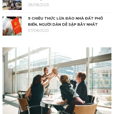
28/08/2023
9 CHIÊU THỨC LỪA ĐẢO NHÀ ĐẤT PHỔ
BIẾN, NGƯỜI DÂN DỄ SẬP BẪY NHẤT
07/08/2023