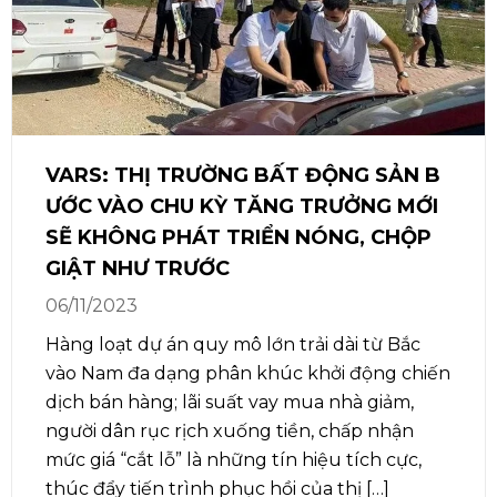
VARS: THỊ TRƯỜNG BẤT ĐỘNG SẢN B
ƯỚC VÀO CHU KỲ TĂNG TRƯỞNG MỚI
SẼ KHÔNG PHÁT TRIỂN NÓNG, CHỘP
GIẬT NHƯ TRƯỚC
06/11/2023
Hàng loạt dự án quy mô lớn trải dài từ Bắc
vào Nam đa dạng phân khúc khởi động chiến
dịch bán hàng; lãi suất vay mua nhà giảm,
người dân rục rịch xuống tiền, chấp nhận
mức giá “cắt lỗ” là những tín hiệu tích cực,
thúc đẩy tiến trình phục hồi của thị […]