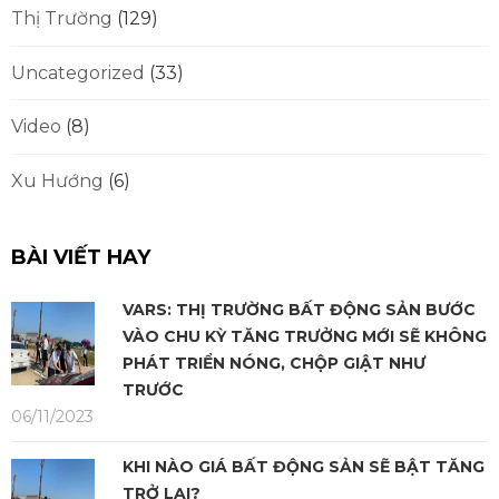
Thị Trường
(129)
Uncategorized
(33)
Video
(8)
Xu Hướng
(6)
BÀI VIẾT HAY
VARS: THỊ TRƯỜNG BẤT ĐỘNG SẢN BƯỚC
VÀO CHU KỲ TĂNG TRƯỞNG MỚI SẼ KHÔNG
PHÁT TRIỂN NÓNG, CHỘP GIẬT NHƯ
TRƯỚC
06/11/2023
KHI NÀO GIÁ BẤT ĐỘNG SẢN SẼ BẬT TĂNG
TRỞ LẠI?